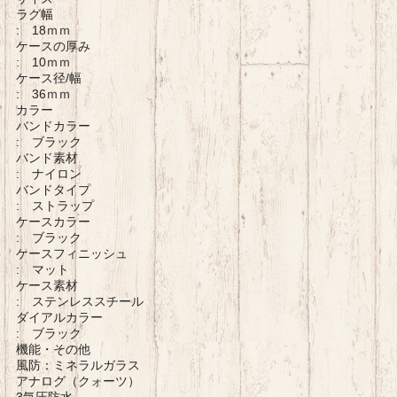
ラグ幅
: 18ｍｍ
ケースの厚み
: 10ｍｍ
ケース径/幅
: 36ｍｍ
カラー
バンドカラー
: ブラック
バンド素材
: ナイロン
バンドタイプ
: ストラップ
ケースカラー
: ブラック
ケースフィニッシュ
: マット
ケース素材
: ステンレススチール
ダイアルカラー
: ブラック
機能・その他
風防：ミネラルガラス
アナログ（クォーツ）
3気圧防水