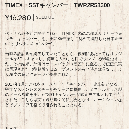
TIMEX SSTキャンパー TWR2R58300
¥16,280
SOLD OUT
ベトナム戦争期に開発された、TIMEX不朽の名作ミリタリーウォ
ッチ「キャンパー」を、実に35年振りに初めて復刻した日本企画
の“オリジナルキャンパー”。
当時の設計図が紛失していたことから、復刻にあたってはオリジ
ナルを3Dスキャンし、何度も人の手と目でサンプルが検証され
た。その結果、外装はケースバック（裏蓋）に至るまでほぼ忠実
に再現された（復刻版ではムーブメントのみ当時とは異なり、よ
り精度の高いクォーツが採用された）。
2017年1月、これをベースとした「キャンパー」史上初となる、
堅牢なステンレススチールをケースに採用し、ミネラルガラス製
のドーム風防を用いた“SSTキャンパー”が限定モデルとして発売
された。こちらは文字通り瞬く間に完売となり、オークションな
どでプレミア価格で取引されることとなる。
サイズ