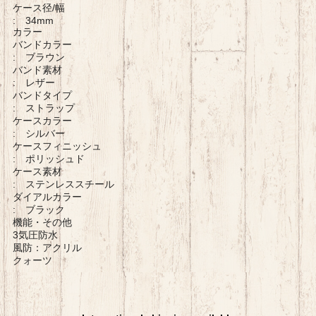
ケース径/幅
: 34mm
カラー
バンドカラー
: ブラウン
バンド素材
: レザー
バンドタイプ
: ストラップ
ケースカラー
: シルバー
ケースフィニッシュ
: ポリッシュド
ケース素材
: ステンレススチール
ダイアルカラー
: ブラック
機能・その他
3気圧防水
風防：アクリル
クォーツ