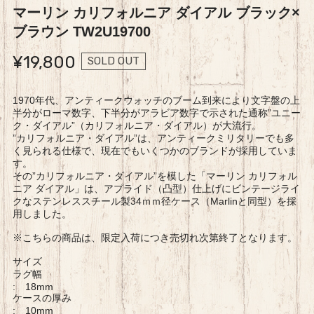
マーリン カリフォルニア ダイアル ブラック×
ブラウン TW2U19700
¥19,800
SOLD OUT
1970年代、アンティークウォッチのブーム到来により文字盤の上
半分がローマ数字、下半分がアラビア数字で示された通称”ユニー
ク・ダイアル”（カリフォルニア・ダイアル）が大流行。
”カリフォルニア・ダイアル”は、アンティークミリタリーでも多
く見られる仕様で、現在でもいくつかのブランドが採用していま
す。
その”カリフォルニア・ダイアル”を模した「マーリン カリフォル
ニア ダイアル」は、アプライド（凸型）仕上げにビンテージライ
クなステンレススチール製34ｍｍ径ケース（Marlinと同型）を採
用しました。
※こちらの商品は、限定入荷につき売切れ次第終了となります。
サイズ
ラグ幅
: 18mm
ケースの厚み
: 10mm