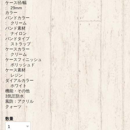
ケース径/幅
: 29mm
カラー
バンドカラー
: クリーム
バンド素材
: ナイロン
バンドタイプ
: ストラップ
ケースカラー
: クリーム
ケースフィニッシュ
: ポリッシュド
ケース素材
: レジン
ダイアルカラー
: ホワイト
機能・その他
3気圧防水
風防：アクリル
クォーツ
数量