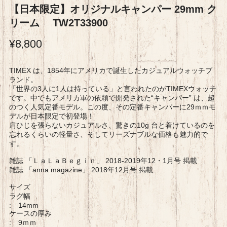
【日本限定】オリジナルキャンパー 29mm ク
リーム TW2T33900
¥8,800
TIMEX は、1854年にアメリカで誕生したカジュアルウォッチブ
ランド。
「世界の3人に1人は持っている」と言われたのがTIMEXウォッチ
です。中でもアメリカ軍の依頼で開発された“キャンパー” は、超
のつく人気定番モデル。この度、その定番キャンパーに29ｍｍモ
デルが日本限定で初登場！
肩ひじを張らないカジュアルさ、驚きの10g 台と着けているのを
忘れるくらいの軽量さ、そしてリーズナブルな価格も魅力的で
す。
雑誌 「ＬａＬａＢｅｇｉｎ」 2018-2019年12・1月号 掲載
雑誌 「anna magazine」 2018年12月号 掲載
サイズ
ラグ幅
: 14mm
ケースの厚み
: 9ｍｍ