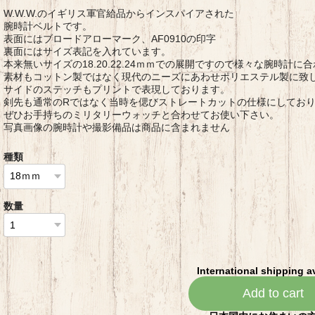
W.W.W.のイギリス軍官給品からインスパイアされた
腕時計ベルトです。
表面にはブロードアローマーク、AF0910の印字
裏面にはサイズ表記を入れています。
本来無いサイズの18.20.22.24ｍｍでの展開ですので様々な腕時計
素材もコットン製ではなく現代のニーズにあわせポリエステル製に致
サイドのステッチもプリントで表現しております。
剣先も通常のRではなく当時を偲びストレートカットの仕様にしてお
ぜひお手持ちのミリタリーウォッチと合わせてお使い下さい。
写真画像の腕時計や撮影備品は商品に含まれません
種類
数量
International shipping a
Add to cart