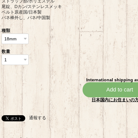
ストラップ部/ポリエステル
尾錠、Dカン/ステンレスメッキ
ベルト原産国/日本製
バネ棒外し、バネ/中国製
種類
数量
International shipping a
Add to cart
日本国内にお住まいの
通報する