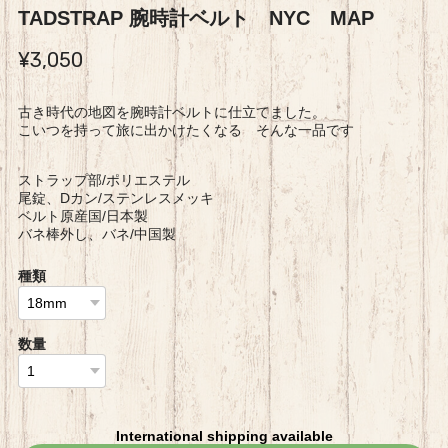
TADSTRAP 腕時計ベルト NYC MAP
¥3,050
古き時代の地図を腕時計ベルトに仕立てました。
こいつを持って旅に出かけたくなる そんな一品です
ストラップ部/ポリエステル
尾錠、Dカン/ステンレスメッキ
ベルト原産国/日本製
バネ棒外し、バネ/中国製
種類
数量
International shipping available